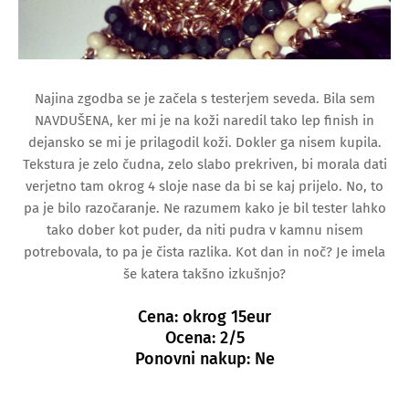
Najina zgodba se je začela s testerjem seveda. Bila sem
NAVDUŠENA, ker mi je na koži naredil tako lep finish in
dejansko se mi je prilagodil koži. Dokler ga nisem kupila.
Tekstura je zelo čudna, zelo slabo prekriven, bi morala dati
verjetno tam okrog 4 sloje nase da bi se kaj prijelo. No, to
pa je bilo razočaranje. Ne razumem kako je bil tester lahko
tako dober kot puder, da niti pudra v kamnu nisem
potrebovala, to pa je čista razlika. Kot dan in noč? Je imela
še katera takšno izkušnjo?
Cena: okrog 15eur
Ocena: 2/5
Ponovni nakup: Ne