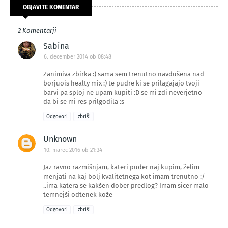
OBJAVITE KOMENTAR
2 Komentarji
Sabina
6. december 2014 ob 08:48
Zanimiva zbirka :) sama sem trenutno navdušena nad
borjuois healty mix :) te pudre ki se prilagajajo tvoji
barvi pa sploj ne upam kupiti :D se mi zdi neverjetno
da bi se mi res prilgodila :s
Odgovori
Izbriši
Unknown
10. marec 2016 ob 21:34
Jaz ravno razmišnjam, kateri puder naj kupim, želim
menjati na kaj bolj kvalitetnega kot imam trenutno :/
..ima katera se kakšen dober predlog? Imam sicer malo
temnejši odtenek kože
Odgovori
Izbriši