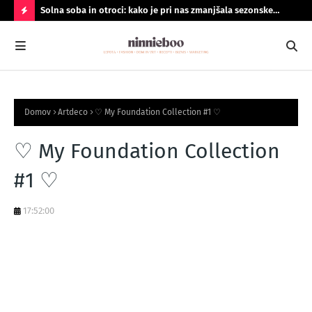
Solna soba in otroci: kako je pri nas zmanjšala sezonske
Geo
prehlade
do
N
A
J
B
Domov
Artdeco
♡ My Foundation Collection #1 ♡
O
LJ
♡ My Foundation Collection
B
#1 ♡
R
A
17:52:00
N
O