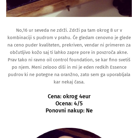
No,16 ur seveda ne zdrži. Zdrži pa tam okrog 8 ur v
kombinaciji s pudrom v prahu. Če gledam cenovno je glede
na ceno puder kvaliteten, prekriven, vendar ni primeren za
občutljivo kožo saj ti lahko zapre pore in povzroča akne.
Prav tako ni ravno oil control foundation, se kar fino svetiš
po njem. Meni zelooo diši in mi je eden redkih Essence
pudrov ki ne potegne na oranžno, zato sem ga uporabljala
kar nekaj časa.
Cena: okrog 4eur
Ocena: 4/5
Ponovni nakup: Ne