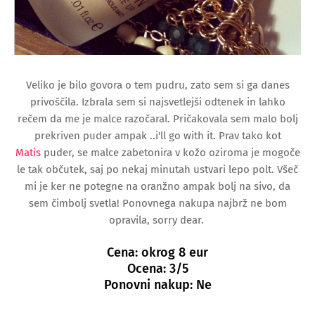
Veliko je bilo govora o tem pudru, zato sem si ga danes
privoščila. Izbrala sem si najsvetlejši odtenek in lahko
rečem da me je malce razočaral. Pričakovala sem malo bolj
prekriven puder ampak ..i'll go with it. Prav tako kot
Matis
puder, se malce zabetonira v kožo oziroma je mogoče
le tak občutek, saj po nekaj minutah ustvari lepo polt. Všeč
mi je ker ne potegne na oranžno ampak bolj na sivo, da
sem čimbolj svetla! Ponovnega nakupa najbrž ne bom
opravila, sorry dear.
Cena: okrog 8 eur
Ocena: 3/5
Ponovni nakup: Ne