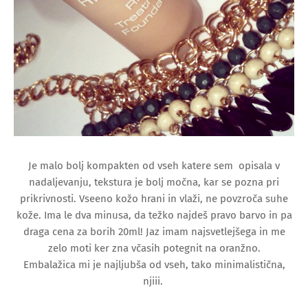
Je malo bolj kompakten od vseh katere sem opisala v
nadaljevanju, tekstura je bolj močna, kar se pozna pri
prikrivnosti. Vseeno kožo hrani in vlaži, ne povzroča suhe
kože. Ima le dva minusa, da težko najdeš pravo barvo in pa
draga cena za borih 20ml! Jaz imam najsvetlejšega in me
zelo moti ker zna včasih potegnit na oranžno.
Embalažica mi je najljubša od vseh, tako minimalistična,
njiii.