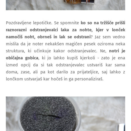
Pozdravljene lepotičke. Se spomnite
ko so na tržišče prišli
raznorazni odstranjevalci laka za nohte, kjer v lonček
namočiš noht, obrneš in lak se odstrani
? Jaz sem vedno
mislila da je noter nekakšen magičen pesek oziroma neka
struktura, ki učinkuje kakor odstranjevalec. Ne,
notri je
običajna gobica
, ki jo lahko kupiš kjerkoli - zato je ena
izmed opcij da si tak odstranjevalec ustvariš kar sama
doma, zase, ali pa kot darilo za prijateljice, saj lahko z
lončkom ustvarjaš kar hočeš in ga personaliziraš.