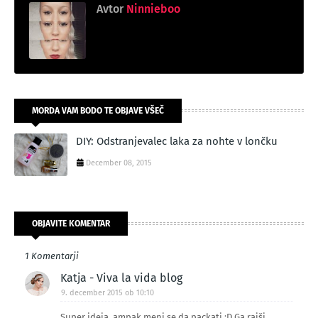
Avtor
Ninnieboo
MORDA VAM BODO TE OBJAVE VŠEČ
DIY: Odstranjevalec laka za nohte v lončku
December 08, 2015
OBJAVITE KOMENTAR
1 Komentarji
Katja - Viva la vida blog
9. december 2015 ob 10:10
Super ideja, ampak meni se da packati :D Ga rajši