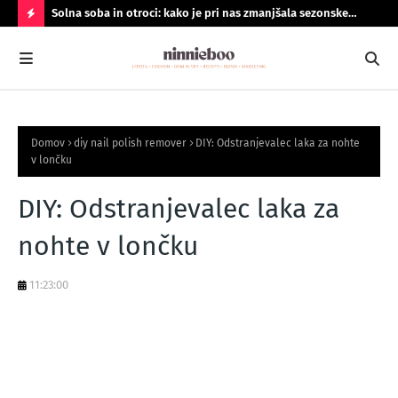
Solna soba in otroci: kako je pri nas zmanjšala sezonske
Geo
prehlade
do
N
A
J
B
Domov
diy nail polish remover
DIY: Odstranjevalec laka za nohte
O
v lončku
LJ
DIY: Odstranjevalec laka za
B
R
nohte v lončku
A
N
11:23:00
O