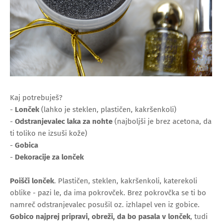
Kaj potrebuješ?
-
Lonček
(lahko je steklen, plastičen, kakršenkoli)
-
Odstranjevalec laka za nohte
(najboljši je brez acetona, da
ti toliko ne izsuši kože)
-
Gobica
-
Dekoracije za lonček
Poišči lonček
. Plastičen, steklen, kakršenkoli, katerekoli
oblike - pazi le, da ima pokrovček. Brez pokrovčka se ti bo
namreč odstranjevalec posušil oz. izhlapel ven iz gobice.
Gobico najprej pripravi, obreži, da bo pasala v lonček
, tudi