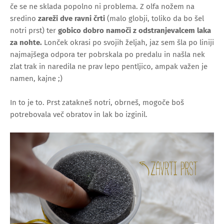
če se ne sklada popolno ni problema. Z olfa nožem na
sredino
zareži dve ravni črti
(malo globji, toliko da bo šel
notri prst) ter
gobico dobro namoči z odstranjevalcem laka
za nohte.
Lonček okrasi po svojih željah, jaz sem šla po liniji
najmajšega odpora ter pobrskala po predalu in našla nek
zlat trak in naredila ne prav lepo pentljico, ampak važen je
namen, kajne ;)
In to je to. Prst zatakneš notri, obrneš, mogoče boš
potrebovala več obratov in lak bo izginil.