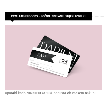
RAW LEATHERGOODS - ROČNO IZDELANI USNJENI IZDELKI
Uporabi kodo NINNIE10 za 10% popusta ob vsakem nakupu.