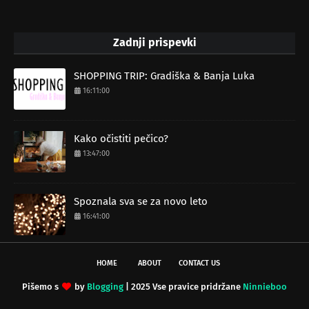
Zadnji prispevki
SHOPPING TRIP: Gradiška & Banja Luka
16:11:00
Kako očistiti pečico?
13:47:00
Spoznala sva se za novo leto
16:41:00
HOME
ABOUT
CONTACT US
Pišemo s
by
Blogging
| 2025 Vse pravice pridržane
Ninnieboo