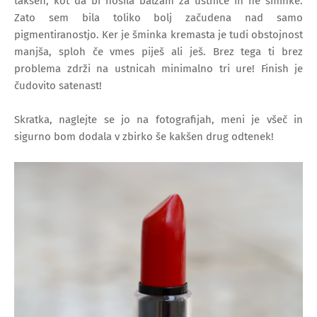
takšen, kot da bi nosila balzam za ustnice in ne šminke.
Zato sem bila toliko bolj začudena nad samo
pigmentiranostjo. Ker je šminka kremasta je tudi obstojnost
manjša, sploh če vmes piješ ali ješ. Brez tega ti brez
problema zdrži na ustnicah minimalno tri ure! Finish je
čudovito satenast!
Skratka, naglejte se jo na fotografijah, meni je všeč in
sigurno bom dodala v zbirko še kakšen drug odtenek!