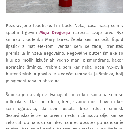
Pozdravljene lepotičke. I'm back! Nekaj časa nazaj sem v
spletni trgovini
Moja Drogerija
naročila svojo prvo Nyx
šminko v odtenku Mary Janes. Želela sem naročiti liquid
lipstick z mat efektom, vendar sem se zadnji trenutek
premislila in vzela negovalno. Negovalne butter šminke so
bile po mojih izkušnjah vedno manj pigmentirane, kakor
normalne šminke. Prebrala sem kar nekaj ocen Nyx-ovih
butter šmink in pravilo je sledeče: temnejša je šminka, bolj
je pigmentirana in obstojna.
Šminka je na voljo v dvanajstih odtenkih, sama pa sem se
odločila za klasično rdečo, ker je zame must have in ker
sem ugotovila, da sem ostala !brez rdečih šmink!.
Sestavinsko je že na prvem mestu ricinusovo olje, kar se
zelo čuti ob nanosu šminke, namreč občutek po nanosu je