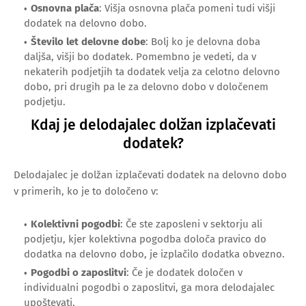
Osnovna plača
: Višja osnovna plača pomeni tudi višji
dodatek na delovno dobo.
Število let delovne dobe
: Bolj ko je delovna doba
daljša, višji bo dodatek. Pomembno je vedeti, da v
nekaterih podjetjih ta dodatek velja za celotno delovno
dobo, pri drugih pa le za delovno dobo v določenem
podjetju.
Kdaj je delodajalec dolžan izplačevati
dodatek?
Delodajalec je dolžan izplačevati dodatek na delovno dobo
v primerih, ko je to določeno v:
Kolektivni pogodbi
: Če ste zaposleni v sektorju ali
podjetju, kjer kolektivna pogodba določa pravico do
dodatka na delovno dobo, je izplačilo dodatka obvezno.
Pogodbi o zaposlitvi
: Če je dodatek določen v
individualni pogodbi o zaposlitvi, ga mora delodajalec
upoštevati.