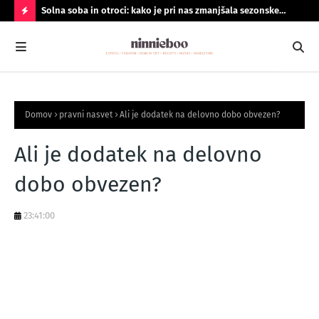
Solna soba in otroci: kako je pri nas zmanjšala sezonske
Geo
prehlade
do
N
A
J
B
Domov
pravni nasvet
Ali je dodatek na delovno dobo obvezen?
O
LJ
Ali je dodatek na delovno
B
dobo obvezen?
R
A
23:41:00
N
O