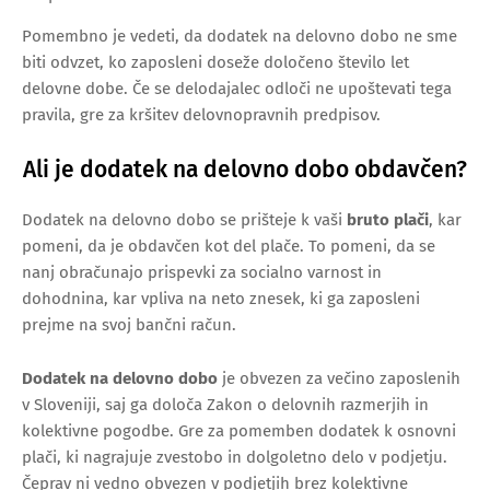
Pomembno je vedeti, da dodatek na delovno dobo ne sme
biti odvzet, ko zaposleni doseže določeno število let
delovne dobe. Če se delodajalec odloči ne upoštevati tega
pravila, gre za kršitev delovnopravnih predpisov.
Ali je dodatek na delovno dobo obdavčen?
Dodatek na delovno dobo se prišteje k vaši
bruto plači
, kar
pomeni, da je obdavčen kot del plače. To pomeni, da se
nanj obračunajo prispevki za socialno varnost in
dohodnina, kar vpliva na neto znesek, ki ga zaposleni
prejme na svoj bančni račun.
Dodatek na delovno dobo
je obvezen za večino zaposlenih
v Sloveniji, saj ga določa Zakon o delovnih razmerjih in
kolektivne pogodbe. Gre za pomemben dodatek k osnovni
plači, ki nagrajuje zvestobo in dolgoletno delo v podjetju.
Čeprav ni vedno obvezen v podjetjih brez kolektivne