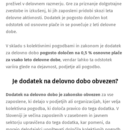
preživel v delovnem razmerju. Gre za priznanje dolgotrajne
zvestobe in izkušenj, ki jih zaposleni pridobi skozi leta
delovne aktivnosti. Dodatek je pogosto določen kot
odstotek od osnovne plače in se povečuje z leti delovne
dobe.
V skladu s kolektivnimi pogodbami in zakonom je dodatek
za delovno dobo
pogosto določen na 0,5 % osnovne plače
za vsako leto delovne dobe
, vendar lahko ta odstotek
variira glede na dejavnost, podjetje ali pogodbo.
Je dodatek na delovno dobo obvezen?
Dodatek na delovno dobo je zakonsko obvezen
za vse
zaposlene, ki delajo v podjetjih ali organizacijah, kjer velja
kolektivna pogodba, ki določa pravico do tega dodatka. V
Sloveniji je večina zaposlenih v zasebnem in javnem
sektorju upravičena do tega dodatka, kar pomeni, da
morajo delodajalci upoštevati določila kolektivnih pogodb