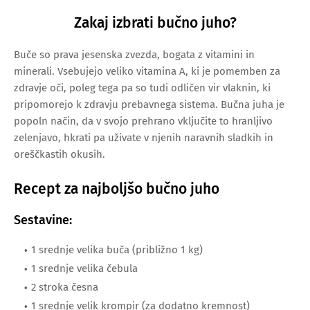
Zakaj izbrati bučno juho?
Buče so prava jesenska zvezda, bogata z vitamini in
minerali. Vsebujejo veliko vitamina A, ki je pomemben za
zdravje oči, poleg tega pa so tudi odličen vir vlaknin, ki
pripomorejo k zdravju prebavnega sistema. Bučna juha je
popoln način, da v svojo prehrano vključite to hranljivo
zelenjavo, hkrati pa uživate v njenih naravnih sladkih in
oreščkastih okusih.
Recept za najboljšo bučno juho
Sestavine:
1 srednje velika buča (približno 1 kg)
1 srednje velika čebula
2 stroka česna
1 srednje velik krompir (za dodatno kremnost)