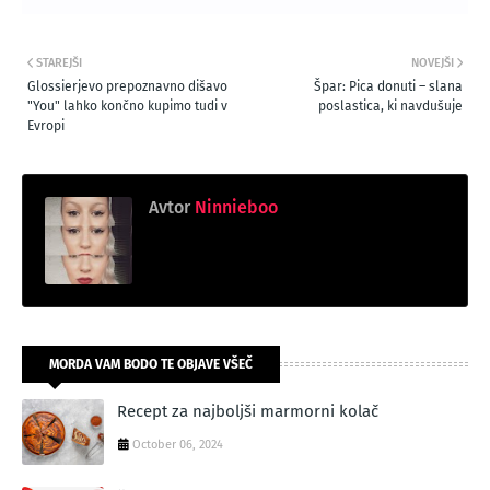
STAREJŠI
NOVEJŠI
Glossierjevo prepoznavno dišavo
Špar: Pica donuti – slana
"You" lahko končno kupimo tudi v
poslastica, ki navdušuje
Evropi
Avtor
Ninnieboo
MORDA VAM BODO TE OBJAVE VŠEČ
Recept za najboljši marmorni kolač
October 06, 2024