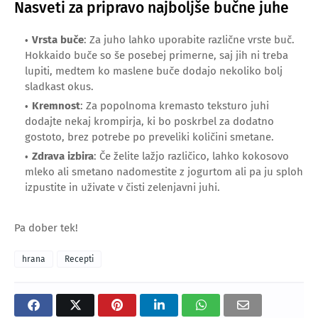
Nasveti za pripravo najboljše bučne juhe
Vrsta buče
: Za juho lahko uporabite različne vrste buč.
Hokkaido buče so še posebej primerne, saj jih ni treba
lupiti, medtem ko maslene buče dodajo nekoliko bolj
sladkast okus.
Kremnost
: Za popolnoma kremasto teksturo juhi
dodajte nekaj krompirja, ki bo poskrbel za dodatno
gostoto, brez potrebe po preveliki količini smetane.
Zdrava izbira
: Če želite lažjo različico, lahko kokosovo
mleko ali smetano nadomestite z jogurtom ali pa ju sploh
izpustite in uživate v čisti zelenjavni juhi.
Pa dober tek!
hrana
Recepti