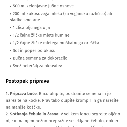
500 ml zelenjavne jušne osnove
200 ml kokosovega mleka (za vegansko različico) ali
sladke smetane
1 žlica oljčnega olja
1/2 čajne žličke mlete kumine
1/2 čajne žličke mletega muškatnega oreščka
Sol in poper po okusu
Bučna semena za dekoracijo
Svež peteršilj za okrasitev
Postopek priprave
1. Priprava buče
:
Bučo olupite, odstranite semena in jo
narežite na kocke. Prav tako olupite krompir in ga narežite
na manjše koščke.
2.
Sotiranje čebule in česna
:
V velikem loncu segrejte oljčno
olje in na njem nežno prepražite sesekljano čebulo, dokler