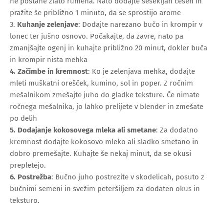
ne postane zlato rumena. Nato dodajte sesekljan česen in
pražite še približno 1 minuto, da se sprostijo arome
3.
Kuhanje zelenjave
:
Dodajte narezano bučo in krompir v
lonec ter jušno osnovo. Počakajte, da zavre, nato pa
zmanjšajte ogenj in kuhajte približno 20 minut, dokler buča
in krompir nista mehka
4. Začimbe in kremnost
:
Ko je zelenjava mehka, dodajte
mleti muškatni orešček, kumino, sol in poper. Z ročnim
mešalnikom zmešajte juho do gladke teksture. Če nimate
ročnega mešalnika, jo lahko prelijete v blender in zmešate
po delih
5. Dodajanje kokosovega mleka ali smetane
:
Za dodatno
kremnost dodajte kokosovo mleko ali sladko smetano in
dobro premešajte. Kuhajte še nekaj minut, da se okusi
prepletejo.
6. Postrežba
:
Bučno juho postrezite v skodelicah, posuto z
bučnimi semeni in svežim peteršiljem za dodaten okus in
teksturo.