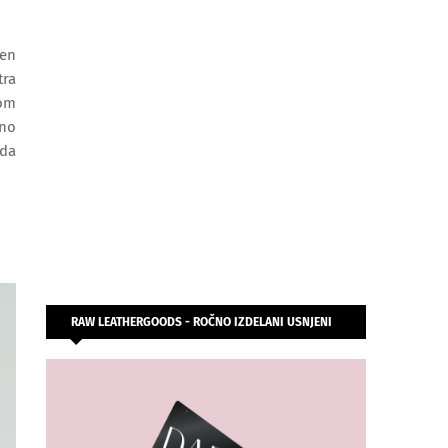
šen
tra
bom
mno
 da
RAW LEATHERGOODS - ROČNO IZDELANI USNJENI
IZDELKI