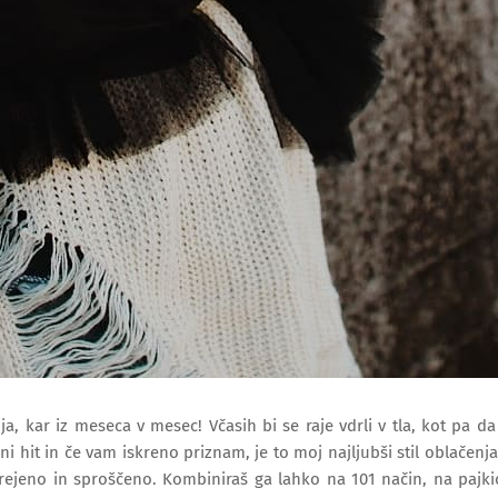
a, kar iz meseca v mesec! Včasih bi se raje vdrli v tla, kot pa da
i hit in če vam iskreno priznam, je to moj najljubši stil oblačenja
rejeno in sproščeno. Kombiniraš ga lahko na 101 način, na pajki