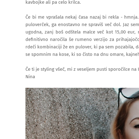
kavbojke ali pa celo krilca.
Če bi me vprašala nekaj časa nazaj bi rekla - hmnj
puloverček, ga enostavno ne spraviš več dol. Jaz sem
ugodna, zanj boš odštela malce več kot 15,00 eur, n
definitivno naročila še rumeno verzijo za prihajaj
rdeči kombinaciji že en pulover, ki pa sem pozabila,
se spomnim na kose, ki so čisto na dnu omare, kajne
Če ti je styling všeč, mi z veseljem pusti sporočilce na
Nina