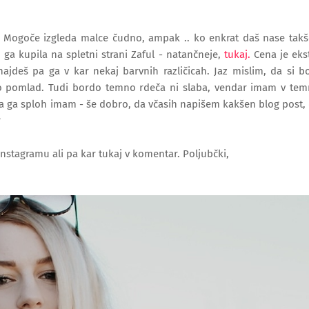
a. Mogoče izgleda malce čudno, ampak .. ko enkrat daš nase tak
 ga kupila na spletni strani Zaful - natančneje,
tukaj.
Cena je eks
ajdeš pa ga v kar nekaj barvnih različicah. Jaz mislim, da si 
očo pomlad. Tudi bordo temno rdeča ni slaba, vendar imam v te
 da ga sploh imam - še dobro, da včasih napišem kakšen blog post,
?
 Instagramu ali pa kar tukaj v komentar. Poljubčki,