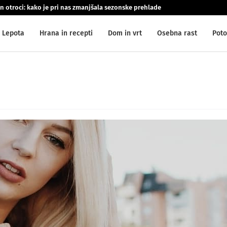
n otroci: kako je pri nas zmanjšala sezonske prehlade
Lepota
Hrana in recepti
Dom in vrt
Osebna rast
Poto