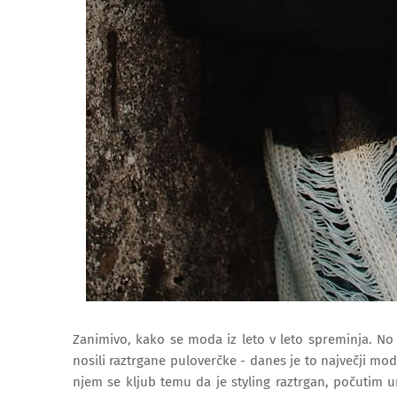
Zanimivo, kako se moda iz leto v leto spreminja. No j
nosili raztrgane puloverčke - danes je to največji modn
njem se kljub temu da je styling raztrgan, počutim u