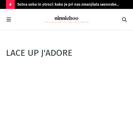
Solna soba in otroci: kako je pri nas zmanjšala sezonske
Geo
prehlade
do
N
A
J
B
O
LACE UP J'ADORE
LJ
B
R
A
N
O