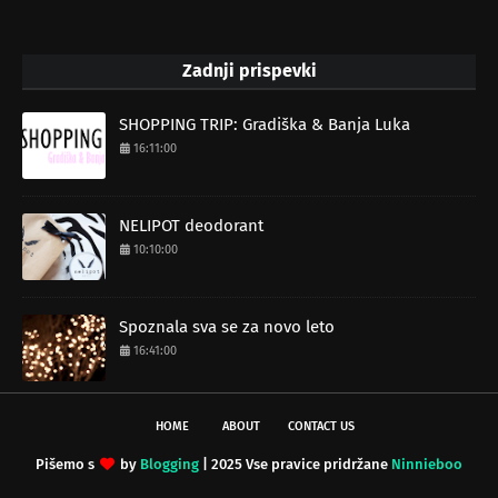
Zadnji prispevki
SHOPPING TRIP: Gradiška & Banja Luka
16:11:00
NELIPOT deodorant
10:10:00
Spoznala sva se za novo leto
16:41:00
HOME
ABOUT
CONTACT US
Pišemo s
by
Blogging
| 2025 Vse pravice pridržane
Ninnieboo