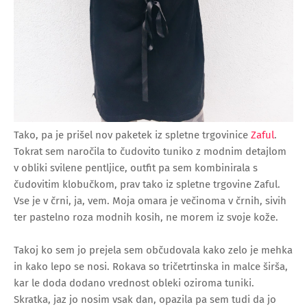
Tako, pa je prišel nov paketek iz spletne trgovinice
Zaful
.
Tokrat sem naročila to čudovito tuniko z modnim detajlom
v obliki svilene pentljice, outfit pa sem kombinirala s
čudovitim klobučkom, prav tako iz spletne trgovine Zaful.
Vse je v črni, ja, vem. Moja omara je večinoma v črnih, sivih
ter pastelno roza modnih kosih, ne morem iz svoje kože.
Takoj ko sem jo prejela sem občudovala kako zelo je mehka
in kako lepo se nosi. Rokava so tričetrtinska in malce širša,
kar le doda dodano vrednost obleki oziroma tuniki.
Skratka, jaz jo nosim vsak dan, opazila pa sem tudi da jo