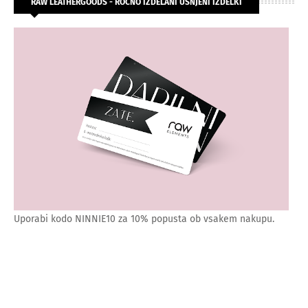
RAW LEATHERGOODS - ROČNO IZDELANI USNJENI IZDELKI
Uporabi kodo NINNIE10 za 10% popusta ob vsakem nakupu.