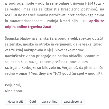
iz področja mode - odprla se je online trgovina H&M (btw -
še vedno imaš čas za izkoristiš brezplačno poštnino), na
ASOS-u ne boš več morala naročevati brez carinskega davka
in tatatattadaaaaaaam - zadnja izmed njih -
20. aprila se
odpira online trgovina Zara!
Španska blagovna znamka Zara ponuja velik spekter oblačil
za ženske, moške in otroke in verjamem, da je vsaka izmed
vas že kdaj nakupovala v njej. Slovenske modne
navdušenke vidno prisegajo na Zarina oblačila. Spomnim
se, nekih 6 let nazaj, ko sem prvič nakupovala tam -
raztrgane kavbojke so bile zelo in. Verjameš, da jih imam še
vedno v omari? Yea, they are THAT good (in spet v modi :P).
Poljubčki,
Ninnieboo
Moda in stil
Ootd
zara online
zara slovenia