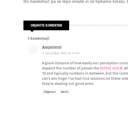
Do naslednjič pa se lepo imejte in se tipkamo kmalu. 
OBJAVITE KOMENTAR
1 Komentarji
Anonimni
3. december 2022 ob 14:46
A good instance of how easily our perception could
depend the number of passes the
바카라 사이트
wh
10 and typically numbers in between, but the com
can’t win huge. I’ve had nice sessions on these vi
they’re dealing out good arms.
Odgovori
Izbriši