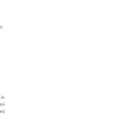
e!
 in
 mi
med