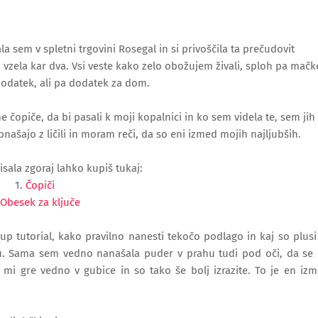
sem v spletni trgovini Rosegal in si privoščila ta prečudovit
m vzela kar dva. Vsi veste kako zelo obožujem živali, sploh pa mačk
dodatek, ali pa dodatek za dom.
ne čopiče, da bi pasali k moji kopalnici in ko sem videla te, sem jih
našajo z ličili in moram reči, da so eni izmed mojih najljubših.
sala zgoraj lahko kupiš tukaj:
1.
Čopiči
Obesek za ključe
 tutorial, kako pravilno nanesti tekočo podlago in kaj so plusi
u. Sama sem vedno nanašala puder v prahu tudi pod oči, da se
 mi gre vedno v gubice in so tako še bolj izrazite. To je en iz