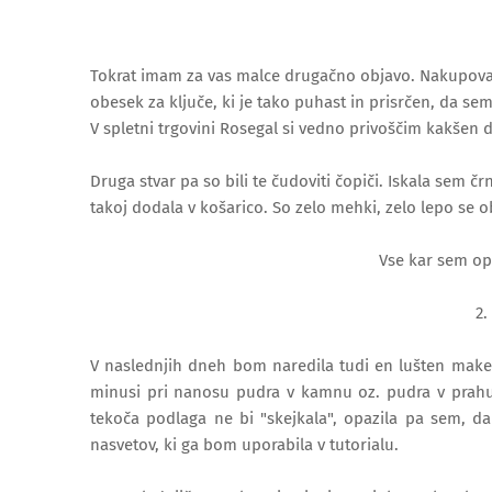
Tokrat imam za vas malce drugačno objavo. Nakupovala 
obesek za ključe, ki je tako puhast in prisrčen, da se
V spletni trgovini Rosegal si vedno privoščim kakšen 
Druga stvar pa so bili te čudoviti čopiči. Iskala sem čr
takoj dodala v košarico. So zelo mehki, zelo lepo se ob
Vse kar sem opi
2.
V naslednjih dneh bom naredila tudi en lušten makeup
minusi pri nanosu pudra v kamnu oz. pudra v prah
tekoča podlaga ne bi "skejkala", opazila pa sem, da
nasvetov, ki ga bom uporabila v tutorialu.