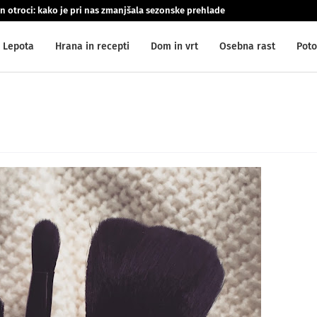
n otroci: kako je pri nas zmanjšala sezonske prehlade
Lepota
Hrana in recepti
Dom in vrt
Osebna rast
Poto