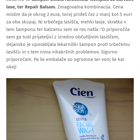
lase, ter Repair Balsam.
Zmagovalna kombinacija. Cena
mislim da je okrog 2 eura, torej prideš čez z manj kot 5 euri
za oba skupaj. Ni srbečega lasišča, mehki lasje, skratka v
tem šamponu ter balzamu sem se res našla :'D priporočila
sem ga tudi prijateljici z izredno občutljivim lasiščem,
dejansko je uporabljala lekarniški šampon proti srbečemu
lasišču in s tem nima nikakršnih problemov. Sigurno
priporočam. Pa še embalaže so ogromne ter vonj še kar
okej!