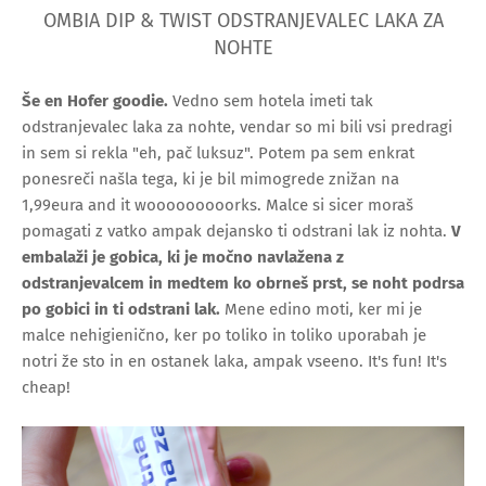
OMBIA DIP & TWIST ODSTRANJEVALEC LAKA ZA
NOHTE
Še en Hofer goodie.
Vedno sem hotela imeti tak
odstranjevalec laka za nohte, vendar so mi bili vsi predragi
in sem si rekla "eh, pač luksuz". Potem pa sem enkrat
ponesreči našla tega, ki je bil mimogrede znižan na
1,99eura and it wooooooooorks. Malce si sicer moraš
pomagati z vatko ampak dejansko ti odstrani lak iz nohta.
V
embalaži je gobica, ki je močno navlažena z
odstranjevalcem in medtem ko obrneš prst, se noht podrsa
po gobici in ti odstrani lak.
Mene edino moti, ker mi je
malce nehigienično, ker po toliko in toliko uporabah je
notri že sto in en ostanek laka, ampak vseeno. It's fun! It's
cheap!