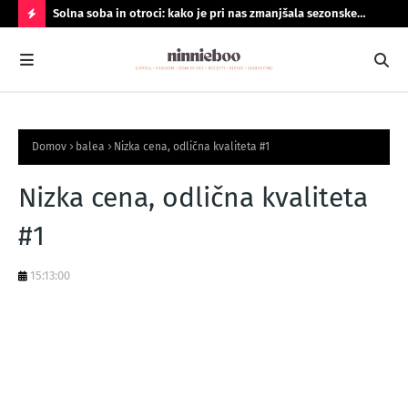
Solna soba in otroci: kako je pri nas zmanjšala sezonske
Geo
prehlade
do
N
A
J
B
Domov
balea
Nizka cena, odlična kvaliteta #1
O
LJ
Nizka cena, odlična kvaliteta
B
#1
R
A
15:13:00
N
O