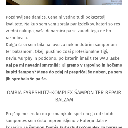
Pozdravljene damice. Cena ni vedno tudi pokazatelj
kvalitete. Na kup sem vam zbrala par izdelkov, kateri so res
vredni nakupa, vaša denarnica pa se zaradi tega ne bo
razpolovila.
Dolgo časa sem bila na lovu za nekim dobrim šamponom
ter balzamom. Okej, pustimo zdaj profesionalne Tigi,
Kevin.Murphy in podobno, po katerih imaš tiste WAU laske.
Kaj pa mi navadni smrtniki? Ki gremo v trgovino in hočemo
kupiti šampon? Mene do zdaj ni prepričal še noben, pa sem
jih sprobala še pa še.
OMBIA FARBSHUTZ-KOMPLEX ŠAMPON TER REPAIR
BALZAM
Prejšnji mesec, ko mi je zmanjkalo spet enega od stotih
šamponov, sem čisto nepremišljeno v Hoferju dala v
košarico še
šampon Ombia Farbschutz-Komplex za barvane