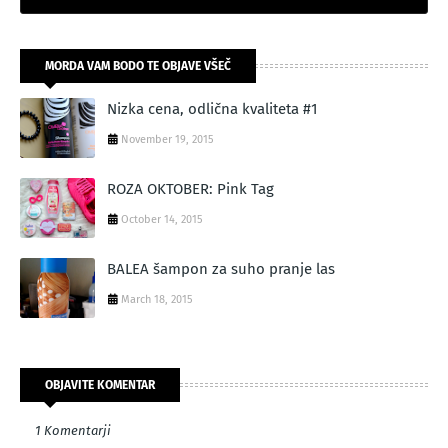
MORDA VAM BODO TE OBJAVE VŠEČ
Nizka cena, odlična kvaliteta #1
November 19, 2015
ROZA OKTOBER: Pink Tag
October 14, 2015
BALEA šampon za suho pranje las
March 18, 2015
OBJAVITE KOMENTAR
1 Komentarji