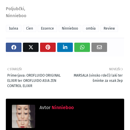
Poljubčki,
Ninnieboo
balea
Cien
Essence
Ninnieboo
ombia
Review
STAREJŠI
NOVEJŠI
Primerjava: OROFLUIDO ORIGINAL
MARSALA (vinsko rdeči) laki ter
ELIXIR ter OROFLUIDO ASIA ZEN
šminke za vsak žep
CONTROL ELIXIR
Avtor
Ninnieboo