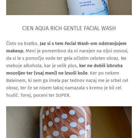
CIEN AQUA RICH GENTLE FACIAL WASH
Čisto na kratko.
Jaz si s tem Facial Wash-om odstranjujem
makeup.
Meni je pomembno da ni narejen na oljni osnovi,
da si le s pomočjo vode ter gela očistim celoten obraz. Ne
vsebuje alkohola, kar je velik plus,
ker ne dobiš izbruha
mozoljev ter (vsaj meni) ne izsuši kože
. Ker po nekem
Baleinem, ki sem ga imela par tednov nazaj me je srbel cel
obraz, ter če se nisem takoj namazala s kremo je bil cel
hudič. Torej, poceni ter SUPER.